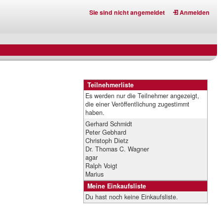
Sie sind nicht angemeldet
Anmelden
Teilnehmerliste
Es werden nur die Teilnehmer angezeigt,
die einer Veröffentlichung zugestimmt
haben.
Gerhard Schmidt
Peter Gebhard
.
Christoph Dietz
Dr. Thomas C. Wagner
agar
Ralph Voigt
Marius
Meine Einkaufsliste
Du hast noch keine Einkaufsliste.