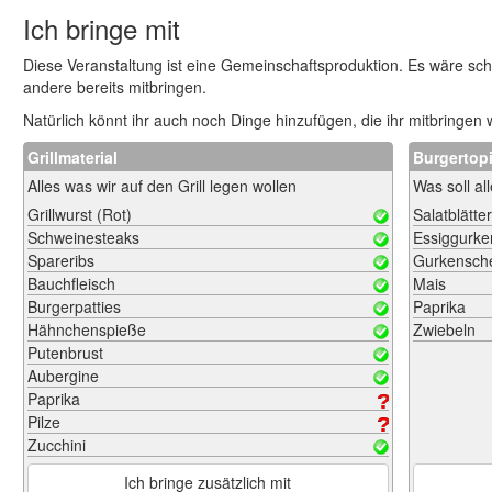
Ich bringe mit
Diese Veranstaltung ist eine Gemeinschaftsproduktion. Es wäre sch
andere bereits mitbringen.
Natürlich könnt ihr auch noch Dinge hinzufügen, die ihr mitbringen w
Grillmaterial
Burgertop
Alles was wir auf den Grill legen wollen
Was soll al
Grillwurst (Rot)
Salatblätter
Schweinesteaks
Essiggurke
Spareribs
Gurkensch
Bauchfleisch
Mais
Burgerpatties
Paprika
Hähnchenspieße
Zwiebeln
Putenbrust
Aubergine
Paprika
Pilze
Zucchini
Ich bringe zusätzlich mit